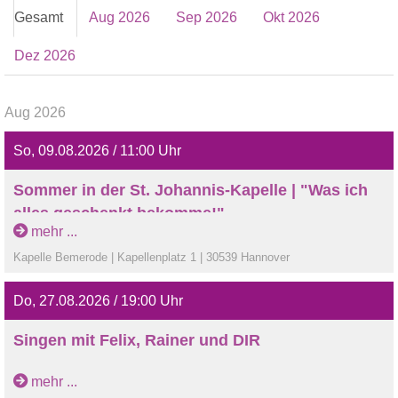
Gesamt
Aug 2026
Sep 2026
Okt 2026
Dez 2026
Aug 2026
So, 09.08.2026 / 11:00 Uhr
Sommer in der St. Johannis-Kapelle | "Was ich
alles geschenkt bekomme!"
mehr ...
Musik: Blockflöte & Orgel | Marianne Gronewold & Astrid &
Kapelle Bemerode | Kapellenplatz 1 | 30539 Hannover
Dietmar Zeretzke
Snacks vor der Bemeroder Kapelle
Do, 27.08.2026 / 19:00 Uhr
Singen mit Felix, Rainer und DIR
Lieder aus den Freitönen gemeinsam singen
mehr ...