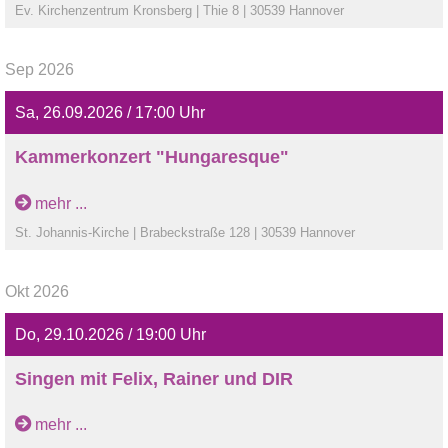
Ev. Kirchenzentrum Kronsberg | Thie 8 | 30539 Hannover
Sep 2026
Sa, 26.09.2026 / 17:00 Uhr
Kammerkonzert "Hungaresque"
Klaviertrios von Beethoven, Kodaly und Brahms mit Anna-
mehr ...
Maria Brödel, Johannes Brödel und Hansjacob Staemmler.
St. Johannis-Kirche | Brabeckstraße 128 | 30539 Hannover
Benefizkonzert zugunsten der Kirchenmusik in St.
Johannis Bemerode.
Okt 2026
Do, 29.10.2026 / 19:00 Uhr
Singen mit Felix, Rainer und DIR
Lieder aus den Freitönen gemeinsam singen
mehr ...